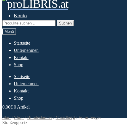
Zur
Springe
Navigation
zum
springen
Inhalt
Konto
Suchen
Suchen
nach:
Menü
Startseite
Unternehmen
Kontakt
Shop
Startseite
Unternehmen
Kontakt
Shop
0,00
€
0 Artikel
Start
/
Shop
/
Bundesländer
/
Vorarlberg
/
Vorarlberger
Straßengesetz