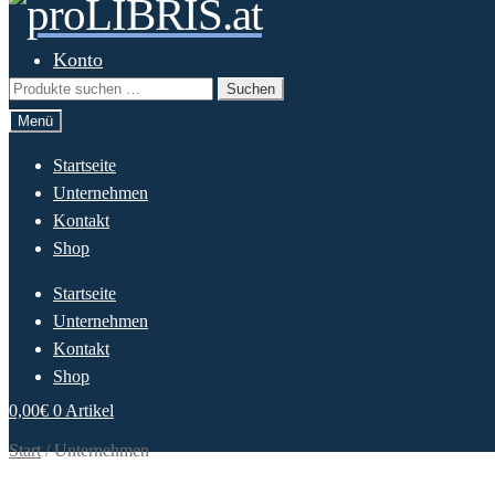
Zur
Springe
Navigation
zum
springen
Inhalt
Konto
Suchen
Suchen
nach:
Menü
Startseite
Unternehmen
Kontakt
Shop
Startseite
Unternehmen
Kontakt
Shop
0,00
€
0 Artikel
Start
/
Unternehmen