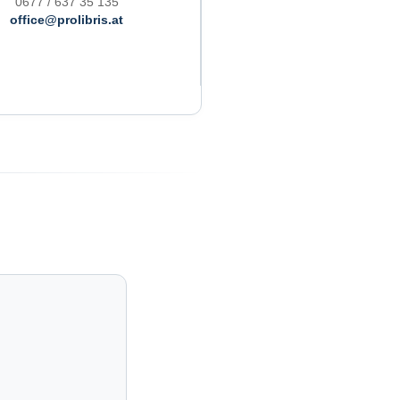
0677 / 637 35 135
office@prolibris.at