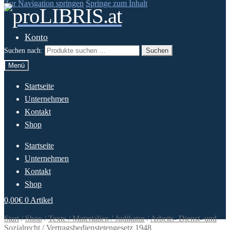
Zur Navigation springen
Springe zum Inhalt
Konto
Suchen nach:
Suchen
Menü
Startseite
Unternehmen
Kontakt
Shop
Startseite
Unternehmen
Kontakt
Shop
0,00
€
0 Artikel
Start
/
Shop
/
Texte / Materialien / Judikatur
/
Arbeits- Dienst- und
Sozialrecht
/
Vertragsbedienstetengesetz 1948