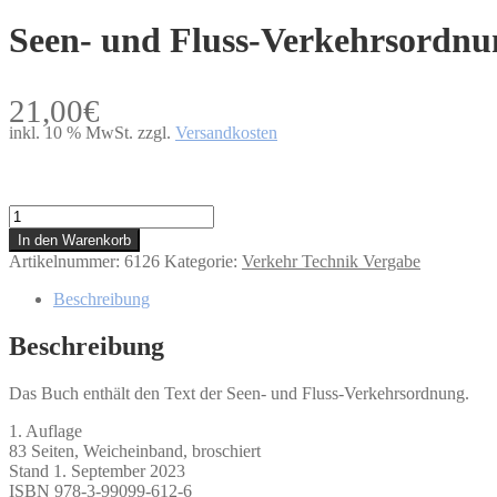
Seen- und Fluss-Verkehrsordnu
21,00
€
inkl. 10 % MwSt.
zzgl.
Versandkosten
Seen-
und
In den Warenkorb
Fluss-
Artikelnummer:
6126
Kategorie:
Verkehr Technik Vergabe
Verkehrsordnung
Menge
Beschreibung
Beschreibung
Das Buch enthält den Text der Seen- und Fluss-Verkehrsordnung.
1. Auflage
83 Seiten, Weicheinband, broschiert
Stand 1. September 2023
ISBN 978-3-99099-612-6