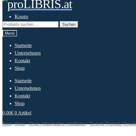
Zur
Springe
Navigation
zum
springen
Inhalt
Konto
Suchen
Suchen
nach:
Menü
Startseite
Unternehmen
Kontakt
Shop
Startseite
Unternehmen
Kontakt
Shop
0,00
€
0 Artikel
Start
/
Shop
/
Texte / Materialien / Judikatur
/
Verkehr Technik Vergab