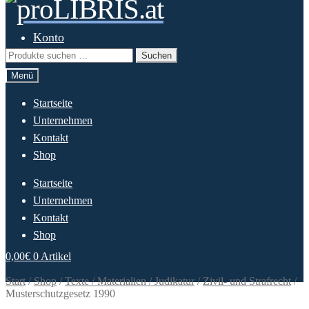
Zur
Springe
Navigation
zum
springen
Inhalt
Konto
Suchen
Suchen
nach:
Menü
Startseite
Unternehmen
Kontakt
Shop
Startseite
Unternehmen
Kontakt
Shop
0,00
€
0 Artikel
Start
/
Shop
/
Texte / Materialien / Judikatur
/
Zivil- und Strafrecht
/
Musterschutzgesetz 1990