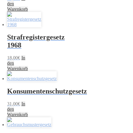
den
Warenkorb
Strafregistergesetz
1968
18,00
€
In
den
Warenkorb
Konsumentenschutzgesetz
31,00
€
In
den
Warenkorb