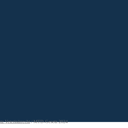
z Veterinärrecht
/
MTD-Gesetz 2024