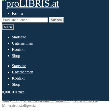
Zur
Springe
Navigation
zum
springen
Inhalt
Konto
Suchen
Suchen
nach:
Menü
Startseite
Unternehmen
Kontakt
Shop
Startseite
Unternehmen
Kontakt
Shop
0,00
€
0 Artikel
Start
/
Shop
/
Texte / Materialien / Judikatur
/
Wirtschaftsrecht
/
Mineralrohstoffgesetz