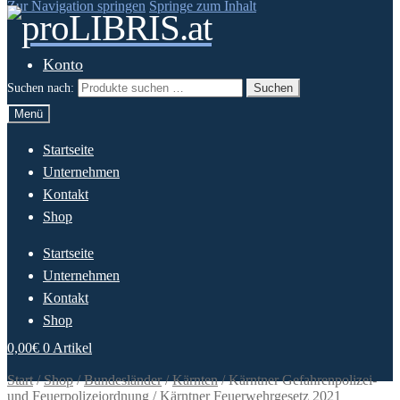
Zur Navigation springen
Springe zum Inhalt
Konto
Suchen nach:
Suchen
Menü
Startseite
Unternehmen
Kontakt
Shop
Startseite
Unternehmen
Kontakt
Shop
0,00
€
0 Artikel
Start
/
Shop
/
Bundesländer
/
Kärnten
/
Kärntner Gefahrenpolizei-
und Feuerpolizeiordnung / Kärntner Feuerwehrgesetz 2021