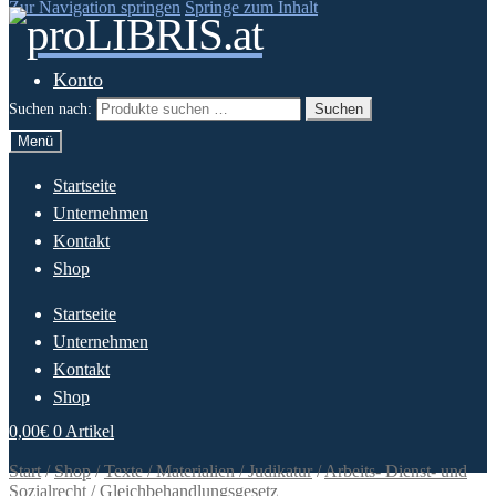
Zur Navigation springen
Springe zum Inhalt
Konto
Suchen nach:
Suchen
Menü
Startseite
Unternehmen
Kontakt
Shop
Startseite
Unternehmen
Kontakt
Shop
0,00
€
0 Artikel
Start
/
Shop
/
Texte / Materialien / Judikatur
/
Arbeits- Dienst- und
Sozialrecht
/
Gleichbehandlungsgesetz