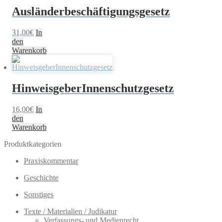
Ausländerbeschäftigungsgesetz
31,00
€
In
den
Warenkorb
HinweisgeberInnenschutzgesetz
16,00
€
In
den
Warenkorb
Produktkategorien
Praxiskommentar
Geschichte
Sonstiges
Texte / Materialien / Judikatur
Verfassungs- und Medienrecht