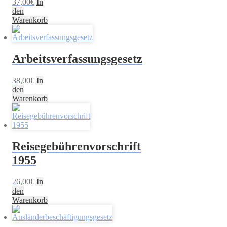
37,00
€
In
den
Warenkorb
Arbeitsverfassungsgesetz
38,00
€
In
den
Warenkorb
Reisegebührenvorschrift
1955
26,00
€
In
den
Warenkorb