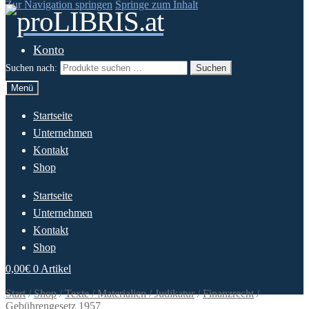
Zur Navigation springen
Springe zum Inhalt
Konto
Suchen nach:
Suchen
Menü
Startseite
Unternehmen
Kontakt
Shop
Startseite
Unternehmen
Kontakt
Shop
0,00
€
0 Artikel
Start
/
Shop
/
Texte / Materialien / Judikatur
/
Finanzrecht
/
Gebührengesetz 1957