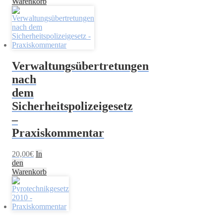
Warenkorb
Verwaltungsübertretungen
nach
dem
Sicherheitspolizeigesetz
–
Praxiskommentar
20,00
€
In
den
Warenkorb