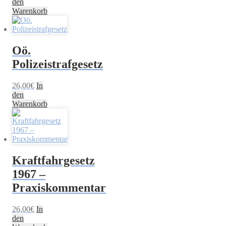
den
Warenkorb
Oö.
Polizeistrafgesetz
26,00
€
In
den
Warenkorb
Kraftfahrgesetz
1967 –
Praxiskommentar
26,00
€
In
den