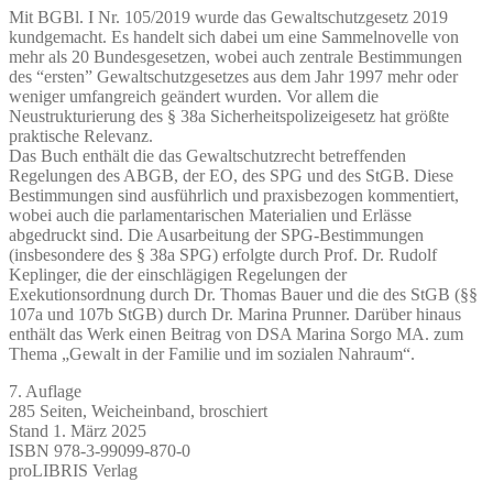
Mit BGBl. I Nr. 105/2019 wurde das Gewaltschutzgesetz 2019
kundgemacht. Es handelt sich dabei um eine Sammelnovelle von
mehr als 20 Bundesgesetzen, wobei auch zentrale Bestimmungen
des “ersten” Gewaltschutzgesetzes aus dem Jahr 1997 mehr oder
weniger umfangreich geändert wurden. Vor allem die
Neustrukturierung des § 38a Sicherheitspolizeigesetz hat größte
praktische Relevanz.
Das Buch enthält die das Gewaltschutzrecht betreffenden
Regelungen des ABGB, der EO, des SPG und des StGB. Diese
Bestimmungen sind ausführlich und praxisbezogen kommentiert,
wobei auch die parlamentarischen Materialien und Erlässe
abgedruckt sind. Die Ausarbeitung der SPG-Bestimmungen
(insbesondere des § 38a SPG) erfolgte durch Prof. Dr. Rudolf
Keplinger, die der einschlägigen Regelungen der
Exekutionsordnung durch Dr. Thomas Bauer und die des StGB (§§
107a und 107b StGB) durch Dr. Marina Prunner. Darüber hinaus
enthält das Werk einen Beitrag von DSA Marina Sorgo MA. zum
Thema „Gewalt in der Familie und im sozialen Nahraum“.
7. Auflage
285 Seiten, Weicheinband, broschiert
Stand 1. März 2025
ISBN 978-3-99099-870-0
proLIBRIS Verlag