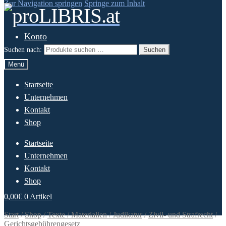
Zur Navigation springen
Springe zum Inhalt
Konto
Suchen nach:
Suchen
Menü
Startseite
Unternehmen
Kontakt
Shop
Startseite
Unternehmen
Kontakt
Shop
0,00
€
0 Artikel
Start
/
Shop
/
Texte / Materialien / Judikatur
/
Zivil- und Strafrecht
/
Gerichtsgebührengesetz