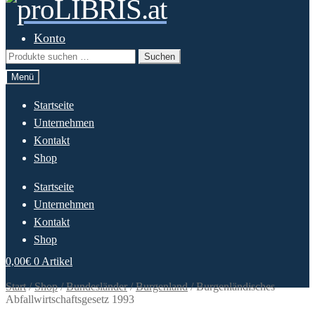
Zur
Springe
Navigation
zum
springen
Inhalt
Konto
Suchen
Suchen
nach:
Menü
Startseite
Unternehmen
Kontakt
Shop
Startseite
Unternehmen
Kontakt
Shop
0,00
€
0 Artikel
Start
/
Shop
/
Bundesländer
/
Burgenland
/
Burgenländisches
Abfallwirtschaftsgesetz 1993