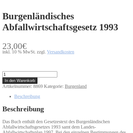
Burgenländisches
Abfallwirtschaftsgesetz 1993
23,00
€
inkl. 10 % MwSt.
zzgl.
Versandkosten
Burgenländisches
Abfallwirtschaftsgesetz
In den Warenkorb
1993
Artikelnummer:
8869
Kategorie:
Burgenland
Menge
Beschreibung
Beschreibung
Das Buch enthält den Gesetzestext des Burgenländischen
Abfallwirtschaftsgesetzes 1993 samt dem Landes-
Abfallwirtschaftsplan 1997. Bei den einzelnen Bestimmungen des