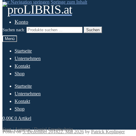
Zur Navigation springen
Springe zum Inhalt
Konto
Suchen nach:
Suchen
Menü
Startseite
Unternehmen
Kontakt
Shop
Startseite
Unternehmen
Kontakt
Shop
0,00
€
0 Artikel
Start
/
Autoren
/
Daniel Smeritschnig
Posted on
5. Dezember 2018
22. Mai 2026
by
Patrick Keplinger