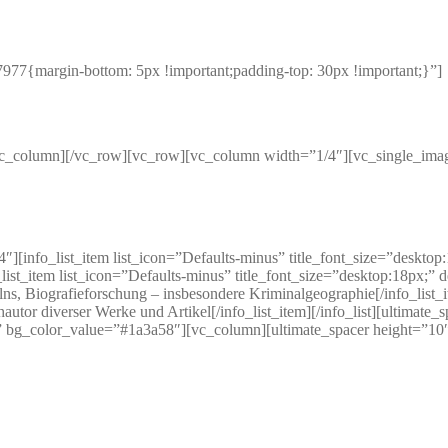
7{margin-bottom: 5px !important;padding-top: 30px !important;}”]
/vc_column][/vc_row][vc_row][vc_column width=”1/4″][vc_single_i
″][info_list_item list_icon=”Defaults-minus” title_font_size=”deskto
_list_item list_icon=”Defaults-minus” title_font_size=”desktop:18px;
s, Biografieforschung – insbesondere Kriminalgeographie[/info_list_i
autor diverser Werke und Artikel[/info_list_item][/info_list][ultimat
” bg_color_value=”#1a3a58″][vc_column][ultimate_spacer height=”10
Publikationen