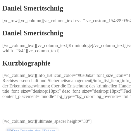
Daniel Smeritschnig
[vc_row][vc_column][vc_column_text css=”.vc_custom_154399936797
Daniel Smeritschnig
[/vc_column_text][vc_column_text]Kriminologe[/vc_column_text][
width=”3/4″][vc_column_text]
Kurzbiographie
[/vc_column_text][info_list icon_color=”#0a0a0a” font_size_icon=”14
Rechtswissenschaft und Sicherheitsmanagement[/info_list_item][info
der Erkenntnisgewinnung über die Entstehung des kriminellen Handeln
title_font_size=”desktop:18px;” desc_font_size=”desktop:18px;”]Fach
content_placement=”middle” bg_type=”bg_color” bg_override=”full
[/vc_column_text][ultimate_spacer height=”30″]