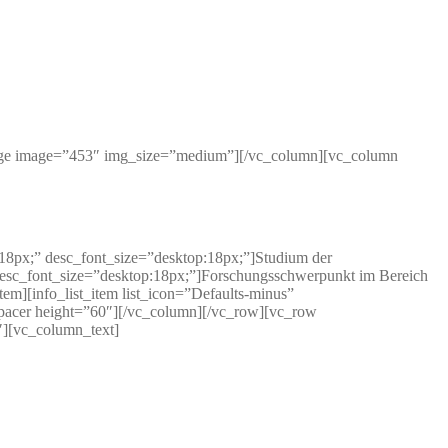
mage image=”453″ img_size=”medium”][/vc_column][vc_column
p:18px;” desc_font_size=”desktop:18px;”]Studium der
” desc_font_size=”desktop:18px;”]Forschungsschwerpunkt im Bereich
tem][info_list_item list_icon=”Defaults-minus”
e_spacer height=”60″][/vc_column][/vc_row][vc_row
″][vc_column_text]