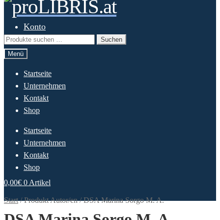
Zur
Springe
Navigation
zum
springen
Inhalt
Konto
Suchen
Suchen
nach:
Menü
Startseite
Unternehmen
Kontakt
Shop
Startseite
Unternehmen
Kontakt
Shop
0,00
€
0 Artikel
Start
/
Produkt Autor/en
/
DSA Marina Sorgo M. A.
DSA Marina Sorgo M. A.